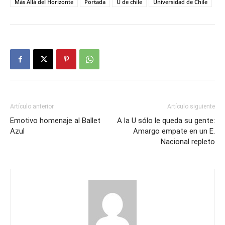
Más Allá del Horizonte
Portada
U de chile
Universidad de Chile
Artículo anterior
Artículo siguiente
Emotivo homenaje al Ballet
A la U sólo le queda su gente:
Azul
Amargo empate en un E.
Nacional repleto