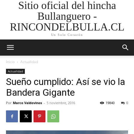
Sitio oficial del hincha
Bullanguero -
RINCONDELBULLA.CL
Un Solo Corazón
Inicio
Actualidad
Actualidad
Sueño cumplido: Así se vio la
Bandera Gigante
Por
Marco Valdovinos
-
5 noviembre, 2016
19840
0