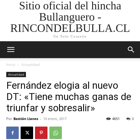
Sitio oficial del hincha
Bullanguero -
RINCONDELBULLA.CL
Un Solo Corazón
Inicio
Actualidad
Actualidad
Fernández elogia al nuevo
DT: «Tiene muchas ganas de
triunfar y sobresalir»
Por
Bastián Llanos
-
10 enero, 2017
4651
0