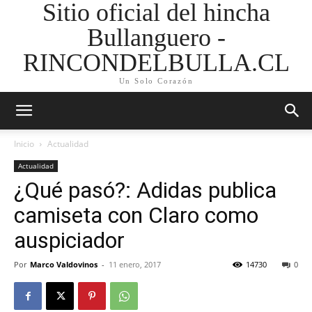
Sitio oficial del hincha
Bullanguero -
RINCONDELBULLA.CL
Un Solo Corazón
Inicio
Actualidad
Actualidad
¿Qué pasó?: Adidas publica
camiseta con Claro como
auspiciador
Por
Marco Valdovinos
-
11 enero, 2017
14730
0