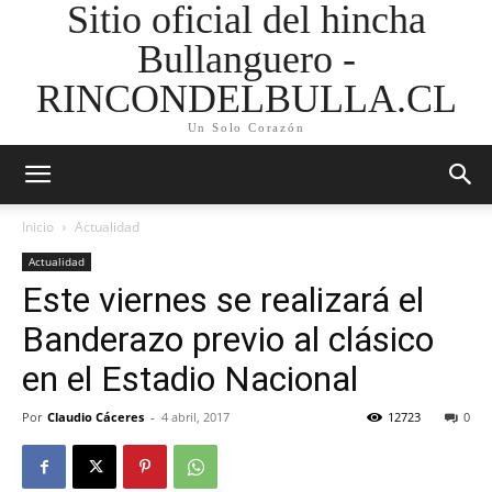
Sitio oficial del hincha
Bullanguero -
RINCONDELBULLA.CL
Un Solo Corazón
Inicio
Actualidad
Actualidad
Este viernes se realizará el
Banderazo previo al clásico
en el Estadio Nacional
Por
Claudio Cáceres
-
4 abril, 2017
12723
0