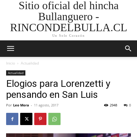
Sitio oficial del hincha
Bullanguero -
RINCONDELBULLA.CL
Un Solo Corazón
Inicio
Actualidad
Actualidad
Elogios para Lorenzetti y
pensando en San Luis
Por
Leo Mora
-
11 agosto, 2017
2948
0