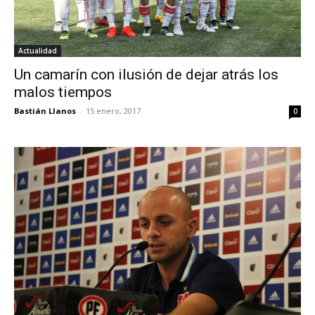
Actualidad
Un camarín con ilusión de dejar atrás los
malos tiempos
Bastián Llanos
-
15 enero, 2017
0