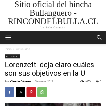
Sitio oficial del hincha
Bullanguero -
RINCONDELBULLA.CL
Un Solo Corazón
Inicio
Actualidad
Actualidad
Lorenzetti deja claro cuáles
son sus objetivos en la U
Por
Claudio Cáceres
-
30 marzo, 2017
4053
0