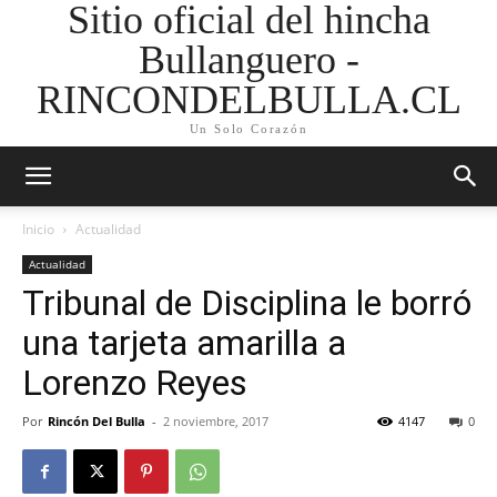
Sitio oficial del hincha
Bullanguero -
RINCONDELBULLA.CL
Un Solo Corazón
Inicio
Actualidad
Actualidad
Tribunal de Disciplina le borró
una tarjeta amarilla a
Lorenzo Reyes
Por
Rincón Del Bulla
-
2 noviembre, 2017
4147
0