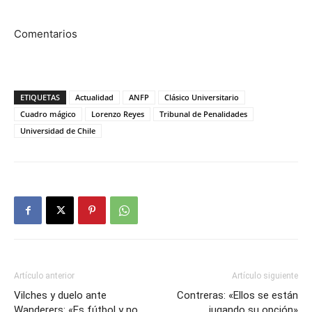
Comentarios
ETIQUETAS
Actualidad
ANFP
Clásico Universitario
Cuadro mágico
Lorenzo Reyes
Tribunal de Penalidades
Universidad de Chile
Artículo anterior
Artículo siguiente
Vilches y duelo ante
Contreras: «Ellos se están
Wanderers: «Es fútbol y no
jugando su opción»