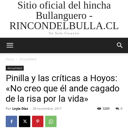
Sitio oficial del hincha
Bullanguero -
RINCONDELBULLA.CL
Un Solo Corazón
Inicio
Actualidad
Actualidad
Pinilla y las críticas a Hoyos:
«No creo que él ande cagado
de la risa por la vida»
Por
Leyla Díaz
-
28 noviembre, 2017
3289
0