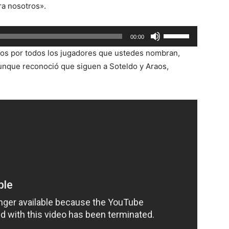
ra nosotros».
Utiliza
00:00
las
os por todos los jugadores que ustedes nombran,
teclas
unque reconoció que siguen a Soteldo y Araos,
de
flecha
arriba/abajo
para
aumentar
o
disminuir
el
volumen.