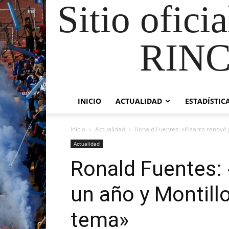
Sitio ofici
RIN
INICIO
ACTUALIDAD
ESTADÍSTIC
Inicio
Actualidad
Ronald Fuentes: «Pizarro renovó p
Actualidad
Ronald Fuentes: 
un año y Montill
tema»