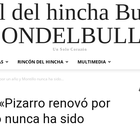
al del hincha B
CONDELBULL
Un Solo Corazón
AS
RINCÓN DEL HINCHA
MULTIMEDIA
or un año y Montillo nunca ha sido...
«Pizarro renovó por
o nunca ha sido