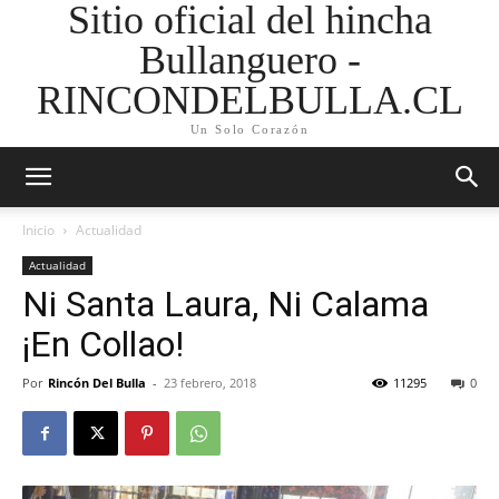
Sitio oficial del hincha
Bullanguero -
RINCONDELBULLA.CL
Un Solo Corazón
Inicio
Actualidad
Actualidad
Ni Santa Laura, Ni Calama
¡En Collao!
Por
Rincón Del Bulla
-
23 febrero, 2018
11295
0