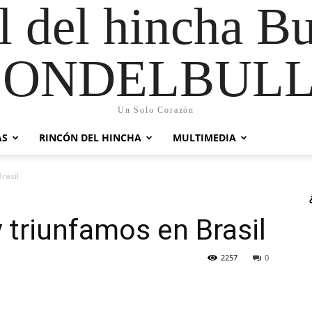
al del hincha B
CONDELBULL
Un Solo Corazón
AS
RINCÓN DEL HINCHA
MULTIMEDIA
rasil
 triunfamos en Brasil
2257
0