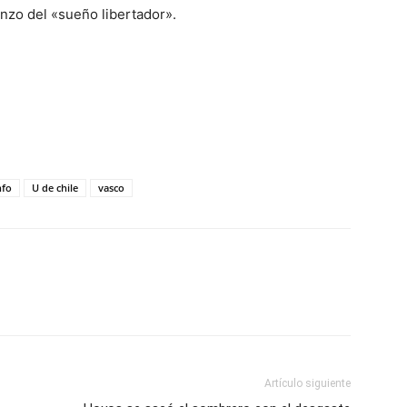
enzo del «sueño libertador».
nfo
U de chile
vasco
Artículo siguiente