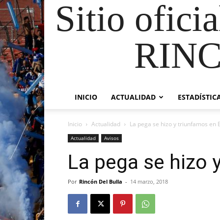
Sitio ofici
RIN
INICIO
ACTUALIDAD
ESTADÍSTIC
Inicio
Actualidad
La pega se hizo y triunfamos en B
Actualidad
Avisos
La pega se hizo y
Por
Rincón Del Bulla
-
14 marzo, 2018