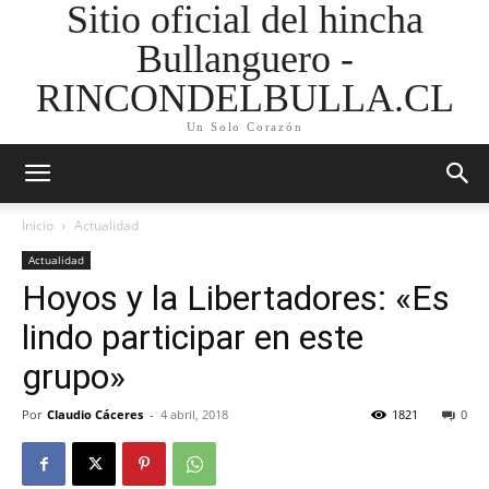
Sitio oficial del hincha
Bullanguero -
RINCONDELBULLA.CL
Un Solo Corazón
Inicio
Actualidad
Actualidad
Hoyos y la Libertadores: «Es
lindo participar en este
grupo»
Por
Claudio Cáceres
-
4 abril, 2018
1821
0