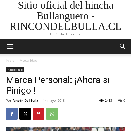
Sitio oficial del hincha
Bullanguero -
RINCONDELBULLA.CL
Un Solo Corazón
Inicio
Actualidad
Actualidad
Marca Personal: ¡Ahora si
Pinigol!
Por
Rincón Del Bulla
-
14 mayo, 2018
2413
0