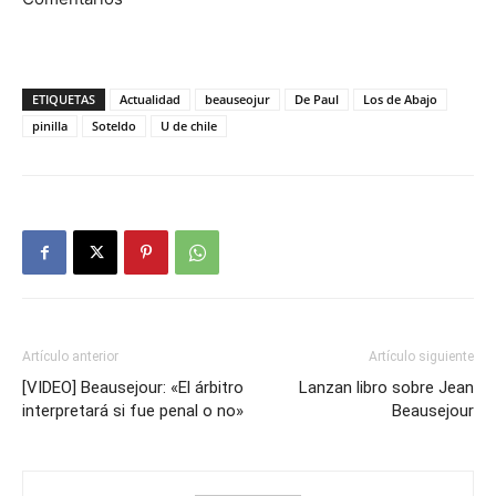
ETIQUETAS
Actualidad
beauseojur
De Paul
Los de Abajo
pinilla
Soteldo
U de chile
Artículo anterior
Artículo siguiente
[VIDEO] Beausejour: «El árbitro
Lanzan libro sobre Jean
interpretará si fue penal o no»
Beausejour