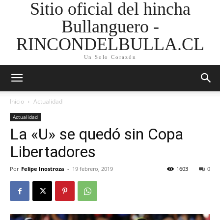
Sitio oficial del hincha
Bullanguero -
RINCONDELBULLA.CL
Un Solo Corazón
Inicio
Actualidad
Actualidad
La «U» se quedó sin Copa
Libertadores
Por
Felipe Inostroza
-
19 febrero, 2019
1603
0