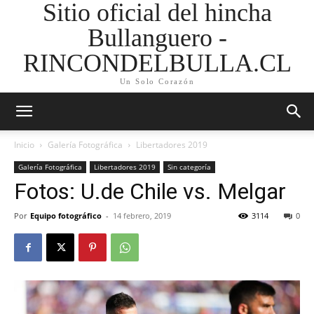
Sitio oficial del hincha
Bullanguero -
RINCONDELBULLA.CL
Un Solo Corazón
Inicio
Galería Fotográfica
Libertadores 2019
Galería Fotográfica
Libertadores 2019
Sin categoría
Fotos: U.de Chile vs. Melgar
Por
Equipo fotográfico
-
14 febrero, 2019
3114
0