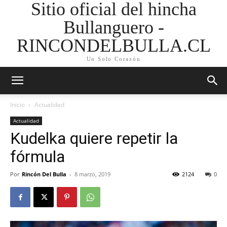
Sitio oficial del hincha
Bullanguero -
RINCONDELBULLA.CL
Un Solo Corazón
Inicio
Actualidad
Actualidad
Kudelka quiere repetir la
fórmula
Por
Rincón Del Bulla
-
8 marzo, 2019
2124
0