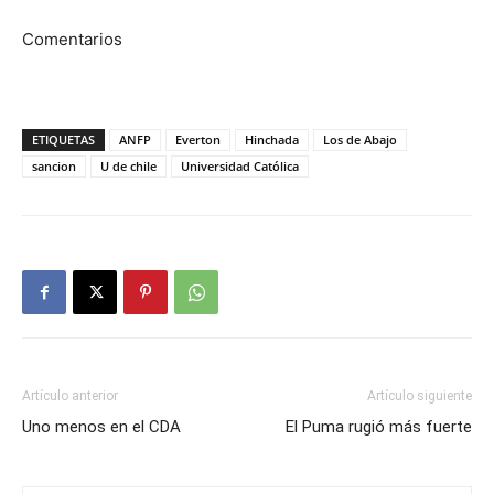
Comentarios
ETIQUETAS
ANFP
Everton
Hinchada
Los de Abajo
sancion
U de chile
Universidad Católica
Artículo anterior
Artículo siguiente
Uno menos en el CDA
El Puma rugió más fuerte