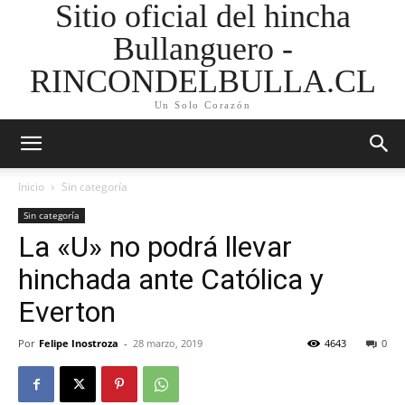
Sitio oficial del hincha
Bullanguero -
RINCONDELBULLA.CL
Un Solo Corazón
Inicio
Sin categoría
Sin categoría
La «U» no podrá llevar
hinchada ante Católica y
Everton
Por
Felipe Inostroza
-
28 marzo, 2019
4643
0