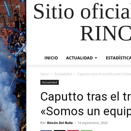
Sitio ofici
RIN
INICIO
ACTUALIDAD
ESTADÍSTIC
Inicio
Actualidad
Caputto tras el triunfo ante Cob
Actualidad
Caputto tras el t
«Somos un equip
Por
Rincón Del Bulla
-
14 septiembre, 2020