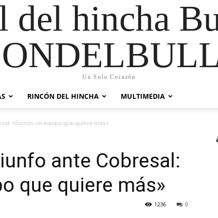
al del hincha B
CONDELBULL
Un Solo Corazón
AS
RINCÓN DEL HINCHA
MULTIMEDIA
resal: «Somos un equipo que quiere más»
riunfo ante Cobresal:
o que quiere más»
1236
0