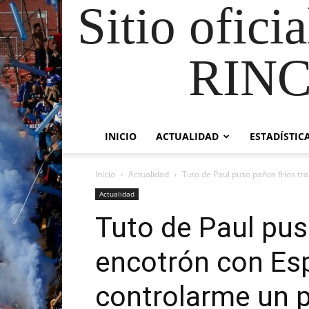
Sitio ofici
RIN
INICIO
ACTUALIDAD
ESTADÍSTIC
Inicio
Actualidad
Tuto de Paul puso paños fríos tr
Actualidad
Tuto de Paul pus
encotrón con Es
controlarme un 