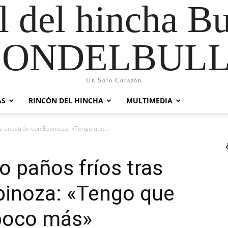
al del hincha B
CONDELBULL
Un Solo Corazón
AS
RINCÓN DEL HINCHA
MULTIMEDIA
as encotrón con Espinoza: «Tengo que...
o paños fríos tras
pinoza: «Tengo que
poco más»