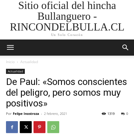
Sitio oficial del hincha
Bullanguero -
RINCONDELBULLA.CL
Un Solo Corazón
Inicio
Actualidad
Actualidad
De Paul: «Somos conscientes
del peligro, pero somos muy
positivos»
Por
Felipe Inostroza
-
2 febrero, 2021
1319
0