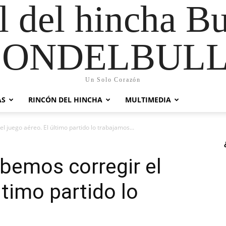
al del hincha B
CONDELBULL
Un Solo Corazón
AS
RINCÓN DEL HINCHA
MULTIMEDIA
 juego aéreo. El último partido lo trabajamos...
bemos corregir el
ltimo partido lo