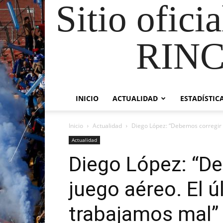
Sitio ofici
RIN
INICIO
ACTUALIDAD
ESTADÍSTIC
Inicio
Actualidad
Diego López: “Debemos corregir el
Actualidad
Diego López: “De
juego aéreo. El ú
trabajamos mal”