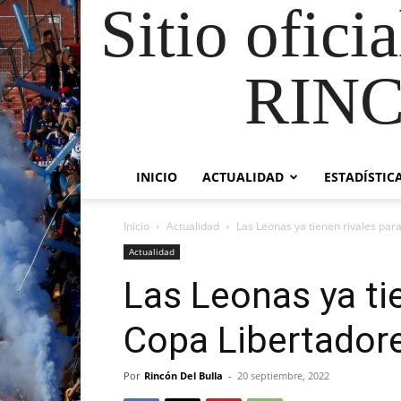
Sitio ofici
RIN
INICIO
ACTUALIDAD
ESTADÍSTIC
Inicio
Actualidad
Las Leonas ya tienen rivales par
Actualidad
Las Leonas ya tie
Copa Libertador
Por
Rincón Del Bulla
-
20 septiembre, 2022