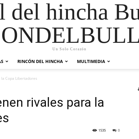
al del hincha B
CONDELBULL
Un Solo Corazón
AS
RINCÓN DEL HINCHA
MULTIMEDIA
a la Copa Libertadores
nen rivales para la
es
1535
0