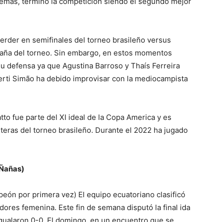
demás, terminó la competición siendo el segundo mejor
erder en semifinales del torneo brasileño versus
mpaña del torneo. Sin embargo, en estos momentos
su defensa ya que Agustina Barroso y Thaís Ferreira
erti Simão ha debido improvisar con la mediocampista
tto fue parte del XI ideal de la Copa America y es
eras del torneo brasileño. Durante el 2022 ha jugado
 Ñañas)
eón por primera vez) El equipo ecuatoriano clasificó
ores femenina. Este fin de semana disputó la final ida
igualaron 0-0. El domingo, en un encuentro que se