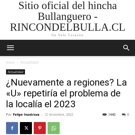
Sitio oficial del hincha
Bullanguero -
RINCONDELBULLA.CL
Un Solo Corazón
Inicio
Actualidad
Actualidad
¿Nuevamente a regiones? La
«U» repetiría el problema de
la localía el 2023
Por
Felipe Inostroza
-
12 diciembre, 2022
1440
0