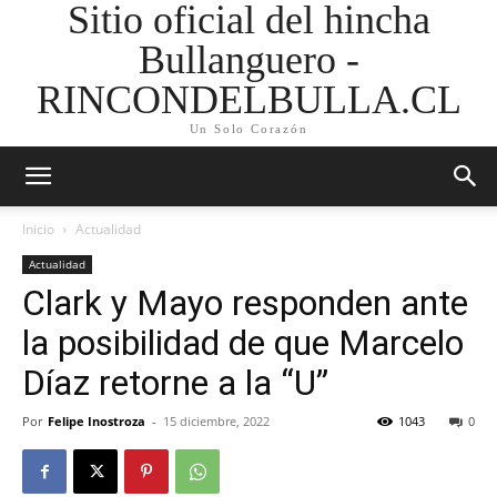
Sitio oficial del hincha
Bullanguero -
RINCONDELBULLA.CL
Un Solo Corazón
Inicio
Actualidad
Actualidad
Clark y Mayo responden ante
la posibilidad de que Marcelo
Díaz retorne a la “U”
Por
Felipe Inostroza
-
15 diciembre, 2022
1043
0