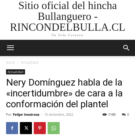
Sitio oficial del hincha
Bullanguero -
RINCONDELBULLA.CL
Un Solo Corazón
Inicio
Actualidad
Actualidad
Nery Domínguez habla de la
«incertidumbre» de cara a la
conformación del plantel
Por
Felipe Inostroza
-
15 diciembre, 2022
1143
0