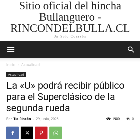
Sitio oficial del hincha
Bullanguero -
RINCONDELBULLA.CL
Un Solo Corazón
Inicio
Actualidad
Actualidad
La «U» podrá recibir público
para el Superclásico de la
segunda rueda
Por
Tio Rincón
-
29 junio, 2023
1900
0