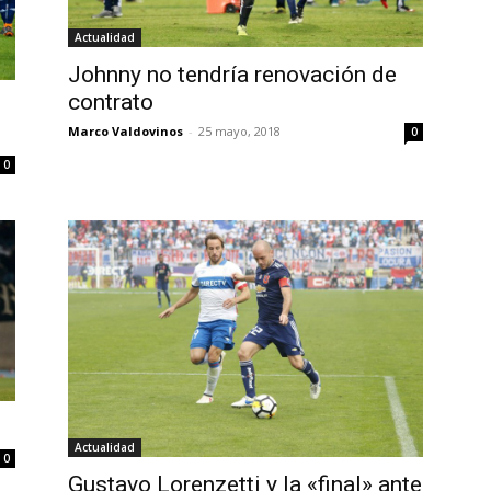
Actualidad
Johnny no tendría renovación de
contrato
Marco Valdovinos
-
25 mayo, 2018
0
0
Actualidad
0
Gustavo Lorenzetti y la «final» ante