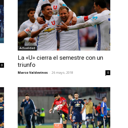
Actualidad
La «U» cierra el semestre con un
triunfo
0
Marco Valdovinos
-
26 mayo, 2018
0