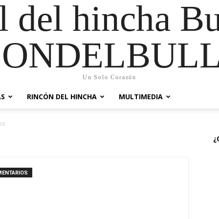
al del hincha B
CONDELBULL
Un Solo Corazón
AS
RINCÓN DEL HINCHA
MULTIMEDIA
os
¿
MENTARIOS