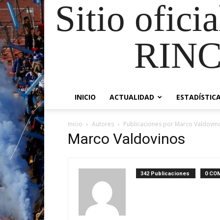
Sitio ofici
RIN
INICIO
ACTUALIDAD
ESTADÍSTIC
Inicio
Autores
Publicaciones por Marco Valdovin
Marco Valdovinos
342 Publicaciones
0 CO