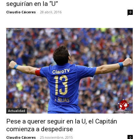
seguirían en la “U”
Claudio Cáceres
-
28 abril, 2016
0
Actualidad
Pese a querer seguir en la U, el Capitán
comienza a despedirse
Claudio Cáceres
-
25 noviembre, 2015
0