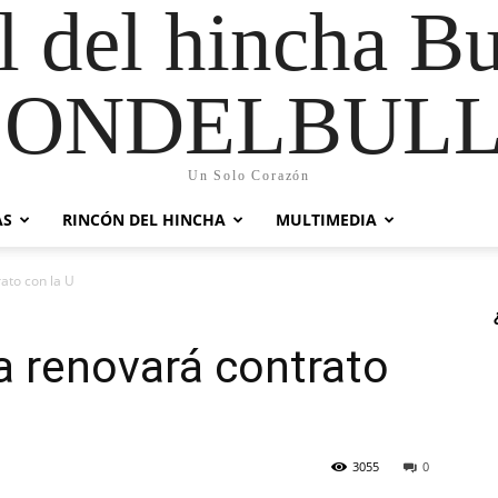
al del hincha B
CONDELBULL
Un Solo Corazón
AS
RINCÓN DEL HINCHA
MULTIMEDIA
rato con la U
la renovará contrato
3055
0