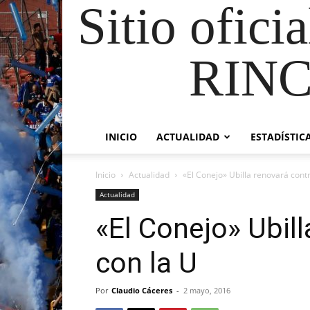
Sitio ofici
RIN
INICIO
ACTUALIDAD
ESTADÍSTIC
Inicio
Actualidad
«El Conejo» Ubilla renovará cont
Actualidad
«El Conejo» Ubil
con la U
Por
Claudio Cáceres
-
2 mayo, 2016