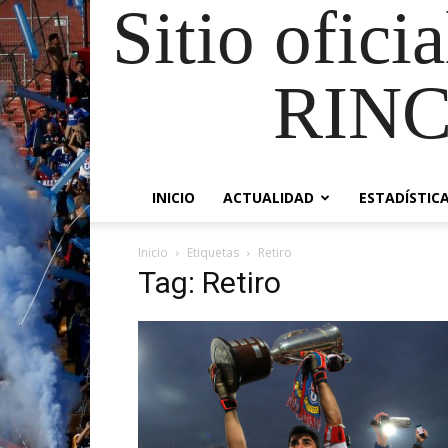
Sitio ofici
RIN
INICIO
ACTUALIDAD
ESTADÍSTIC
Inicio
Etiquetas
Retiro
Tag: Retiro