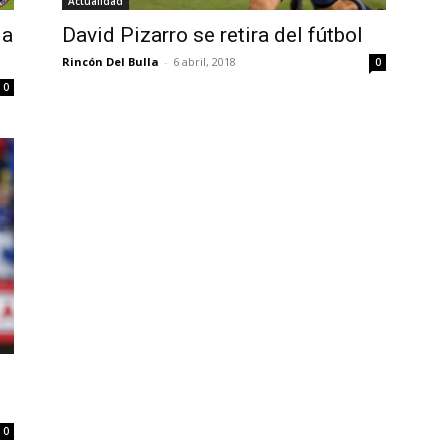
Actualidad
la
David Pizarro se retira del fútbol
Rincón Del Bulla
-
6 abril, 2018
0
0
0