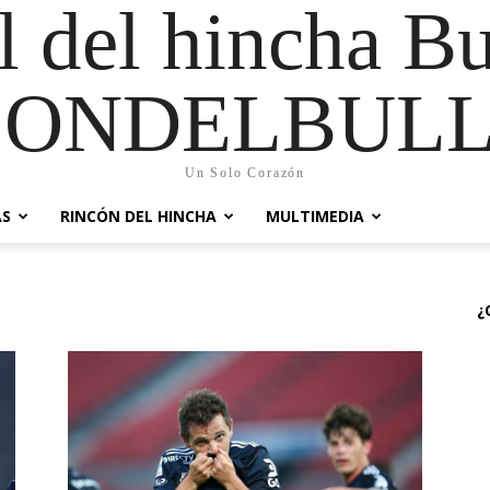
al del hincha B
CONDELBULL
Un Solo Corazón
AS
RINCÓN DEL HINCHA
MULTIMEDIA
¿