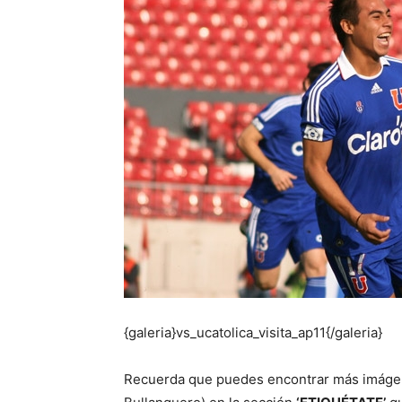
{galeria}vs_ucatolica_visita_ap11{/galeria}
Recuerda que puedes encontrar más imágene