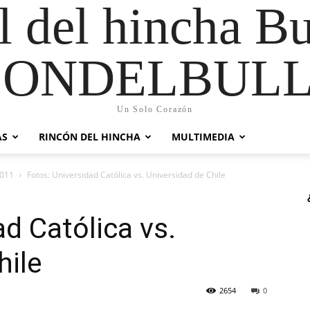
al del hincha B
CONDELBULL
Un Solo Corazón
AS
RINCÓN DEL HINCHA
MULTIMEDIA
2011
Fotos: Universidad Católica vs. Universidad de Chile
d Católica vs.
hile
2654
0