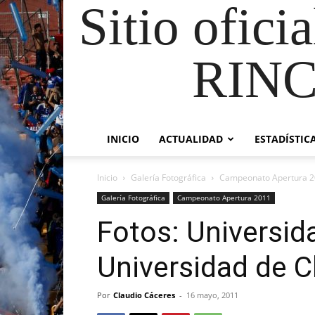
Sitio ofici
RIN
INICIO
ACTUALIDAD
ESTADÍSTIC
Inicio
Galería Fotográfica
Campeonato Apertura 
Galería Fotográfica
Campeonato Apertura 2011
Fotos: Universida
Universidad de C
Por
Claudio Cáceres
-
16 mayo, 2011