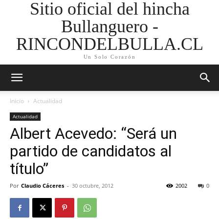
Sitio oficial del hincha
Bullanguero -
RINCONDELBULLA.CL
Un Solo Corazón
Inicio
Actualidad
Actualidad
Albert Acevedo: “Será un
partido de candidatos al
título”
Por
Claudio Cáceres
-
30 octubre, 2012
2002
0