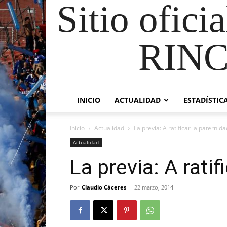
Sitio ofici
RIN
INICIO
ACTUALIDAD
ESTADÍSTIC
Inicio
Actualidad
La previa: A ratificar la paternida
Actualidad
La previa: A ratif
Por
Claudio Cáceres
-
22 marzo, 2014