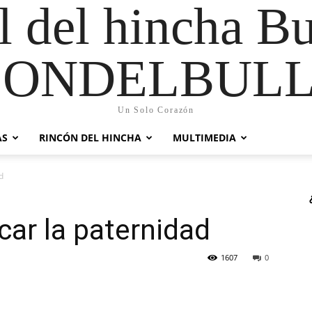
al del hincha B
CONDELBULL
Un Solo Corazón
AS
RINCÓN DEL HINCHA
MULTIMEDIA
d
icar la paternidad
1607
0