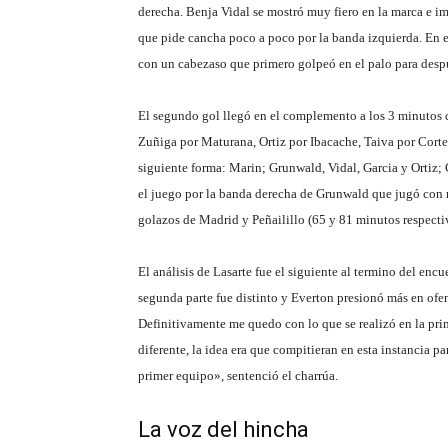
derecha. Benja Vidal se mostró muy fiero en la marca e im
que pide cancha poco a poco por la banda izquierda. En 
con un cabezaso que primero golpeó en el palo para despu
El segundo gol llegó en el complemento a los 3 minutos 
Zuñiga por Maturana, Ortiz por Ibacache, Taiva por Corte
siguiente forma: Marin; Grunwald, Vidal, Garcia y Ortiz
el juego por la banda derecha de Grunwald que jugó con 
golazos de Madrid y Peñailillo (65 y 81 minutos respect
El análisis de Lasarte fue el siguiente al termino del enc
segunda parte fue distinto y Everton presionó más en ofen
Definitivamente me quedo con lo que se realizó en la pr
diferente, la idea era que compitieran en esta instancia p
primer equipo», sentenció el charrúa.
La voz del hincha