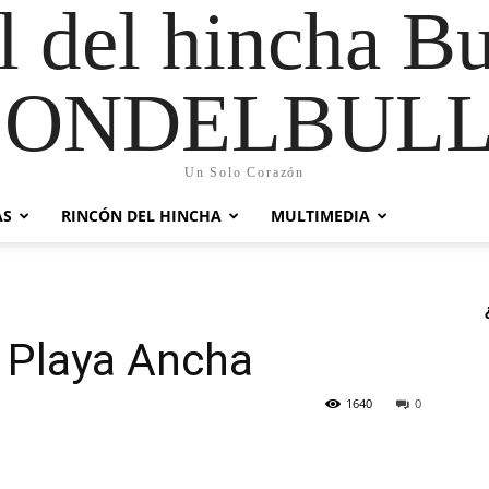
al del hincha B
CONDELBULL
Un Solo Corazón
AS
RINCÓN DEL HINCHA
MULTIMEDIA
 Playa Ancha
1640
0