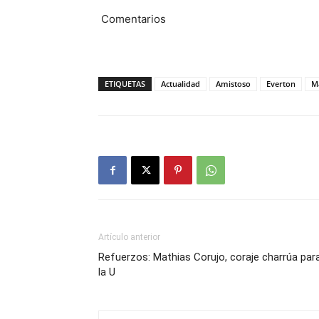
Comentarios
ETIQUETAS
Actualidad
Amistoso
Everton
Ma
Artículo anterior
Refuerzos: Mathias Corujo, coraje charrúa par
la U