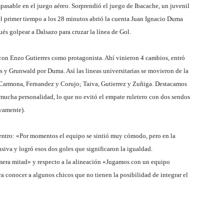
pasable en el juego aéreo. Sorprendió el juego de Ibacache, un juvenil
el primer tiempo a los 28 minutos abrió la cuenta Juan Ignacio Duma
és golpear a Dalsazo para cruzar la línea de Gol.
con Enzo Gutierres como protagonista. Ahí vinieron 4 cambios, entró
s y Grunwald por Duma. Así las lineas universitarias se movieron de la
; Carmona, Fernandez y Corujo; Taiva, Gutierrez y Zuñiga. Destacamos
mucha personalidad, lo que no evitó el empate ruletero con dos sendos
ivamente).
uentro:
«Por momentos el equipo se sintió muy cómodo, pero en la
siva y logró esos dos goles que significaron la igualdad.
imera mitad» y respecto a la alineación «Jugamos con un equipo
ara conocer a algunos chicos que no tienen la posibilidad de integrar el