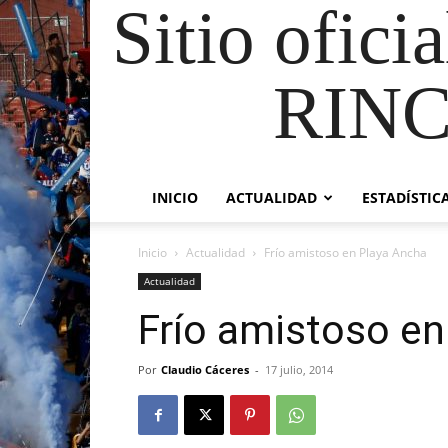
Sitio ofici
RIN
INICIO
ACTUALIDAD
ESTADÍSTIC
Inicio
Actualidad
Frío amistoso en Playa Ancha
Actualidad
Frío amistoso en
Por
Claudio Cáceres
-
17 julio, 2014