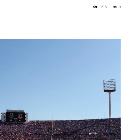
1713
0