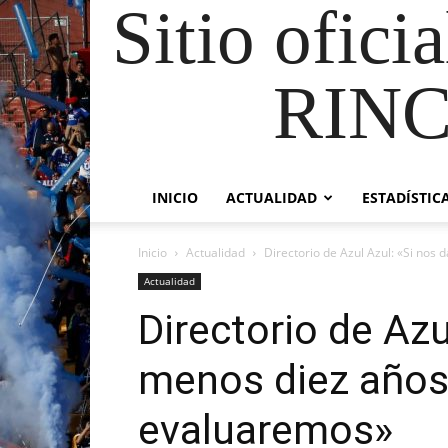
Sitio ofici
RIN
INICIO
ACTUALIDAD
ESTADÍSTIC
Inicio
Actualidad
Directorio de Azul Azul: «Si nos d
Actualidad
Directorio de Azu
menos diez años,
evaluaremos»