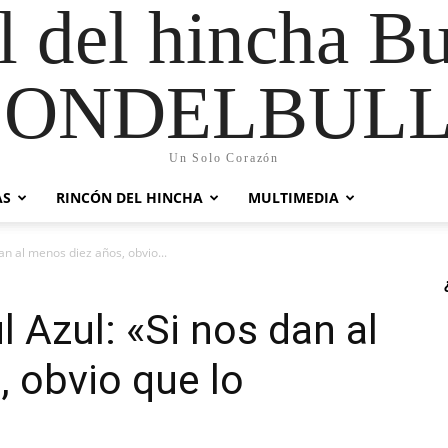
al del hincha B
CONDELBULL
Un Solo Corazón
AS
RINCÓN DEL HINCHA
MULTIMEDIA
an al menos diez años, obvio...
l Azul: «Si nos dan al
 obvio que lo