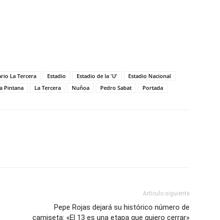
ario La Tercera
Estadio
Estadio de la 'U'
Estadio Nacional
a Pintana
La Tercera
Nuñoa
Pedro Sabat
Portada
Artículo siguiente
Pepe Rojas dejará su histórico número de
camiseta: «El 13 es una etapa que quiero cerrar»