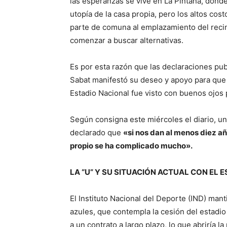
las esperanzas se vive en La Pintana, donde
utopía de la casa propia, pero los altos cos
parte de comuna al emplazamiento del reci
comenzar a buscar alternativas.
Es por esta razón que las declaraciones pub
Sabat manifestó su deseo y apoyo para que
Estadio Nacional fue visto con buenos ojos p
Según consigna este miércoles el diario, u
declarado que
«si nos dan al menos diez añ
propio se ha complicado mucho».
LA “U” Y SU SITUACIÓN ACTUAL CON EL 
El Instituto Nacional del Deporte (IND) man
azules, que contempla la cesión del estadio
a un contrato a largo plazo, lo que abriría 