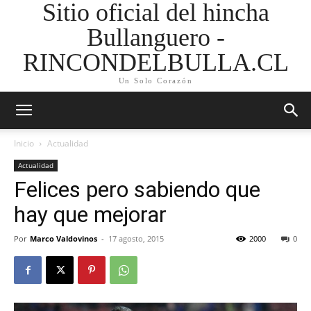
Sitio oficial del hincha
Bullanguero -
RINCONDELBULLA.CL
Un Solo Corazón
Inicio
Actualidad
Actualidad
Felices pero sabiendo que
hay que mejorar
Por
Marco Valdovinos
-
17 agosto, 2015
2000
0