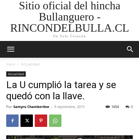
Sitio oficial del hincha
Bullanguero -
RINCONDELBULLA.CL
Un Solo Corazón
Inicio
Actualidad
Actualidad
La U cumplió la tarea y se
quedó con la llave.
Por
Samyro Chamberline
-
9 septiembre, 2015
1654
0