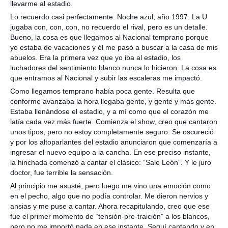
llevarme al estadio.
Lo recuerdo casi perfectamente. Noche azul, año 1997. La U
jugaba con, con, con, no recuerdo el rival, pero es un detalle.
Bueno, la cosa es que llegamos al Nacional temprano porque
yo estaba de vacaciones y él me pasó a buscar a la casa de mis
abuelos. Era la primera vez que yo iba al estadio, los
luchadores del sentimiento blanco nunca lo hicieron. La cosa es
que entramos al Nacional y subir las escaleras me impactó.
Como llegamos temprano había poca gente. Resulta que
conforme avanzaba la hora llegaba gente, y gente y más gente.
Estaba llenándose el estadio, y a mí como que el corazón me
latía cada vez más fuerte. Comienza el show, creo que cantaron
unos tipos, pero no estoy completamente seguro. Se oscureció
y por los altoparlantes del estadio anunciaron que comenzaría a
ingresar el nuevo equipo a la cancha. En ese preciso instante,
la hinchada comenzó a cantar el clásico: “Sale León”. Y le juro
doctor, fue terrible la sensación.
Al principio me asusté, pero luego me vino una emoción como
en el pecho, algo que no podía controlar. Me dieron nervios y
ansias y me puse a cantar. Ahora recapitulando, creo que ese
fue el primer momento de “tensión-pre-traición” a los blancos,
pero no me importó nada en ese instante. Seguí cantando y en