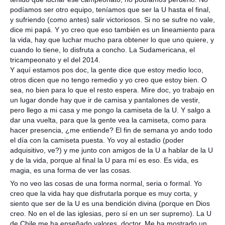
podíamos ser otro equipo, teníamos que ser la U hasta el final,
y sufriendo (como antes) salir victoriosos. Si no se sufre no vale,
dice mi papá. Y yo creo que eso también es un lineamiento para
la vida, hay que luchar mucho para obtener lo que uno quiere, y
cuando lo tiene, lo disfruta a concho. La Sudamericana, el
tricampeonato y el del 2014.
Y aquí estamos pos doc, la gente dice que estoy medio loco,
otros dicen que no tengo remedio y yo creo que estoy bien. O
sea, no bien para lo que el resto espera. Mire doc, yo trabajo en
un lugar donde hay que ir de camisa y pantalones de vestir,
pero llego a mi casa y me pongo la camiseta de la U. Y salgo a
dar una vuelta, para que la gente vea la camiseta, como para
hacer presencia, ¿me entiende? El fin de semana yo ando todo
el día con la camiseta puesta. Yo voy al estadio (poder
adquisitivo, ve?) y me junto con amigos de la U a hablar de la U
y de la vida, porque al final la U para mí es eso. Es vida, es
magia, es una forma de ver las cosas.
Yo no veo las cosas de una forma normal, seria o formal. Yo
creo que la vida hay que disfrutarla porque es muy corta, y
siento que ser de la U es una bendición divina (porque en Dios
creo. No en el de las iglesias, pero sí en un ser supremo). La U
de Chile me ha enseñado valores, doctor. Me ha mostrado un