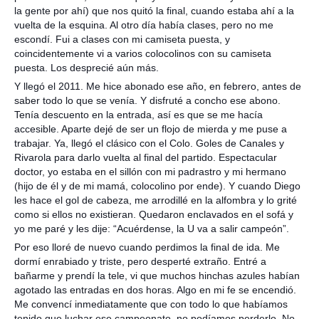
la gente por ahí) que nos quitó la final, cuando estaba ahí a la
vuelta de la esquina. Al otro día había clases, pero no me
escondí. Fui a clases con mi camiseta puesta, y
coincidentemente vi a varios colocolinos con su camiseta
puesta. Los desprecié aún más.
Y llegó el 2011. Me hice abonado ese año, en febrero, antes de
saber todo lo que se venía. Y disfruté a concho ese abono.
Tenía descuento en la entrada, así es que se me hacía
accesible. Aparte dejé de ser un flojo de mierda y me puse a
trabajar. Ya, llegó el clásico con el Colo. Goles de Canales y
Rivarola para darlo vuelta al final del partido. Espectacular
doctor, yo estaba en el sillón con mi padrastro y mi hermano
(hijo de él y de mi mamá, colocolino por ende). Y cuando Diego
les hace el gol de cabeza, me arrodillé en la alfombra y lo grité
como si ellos no existieran. Quedaron enclavados en el sofá y
yo me paré y les dije: “Acuérdense, la U va a salir campeón”.
Por eso lloré de nuevo cuando perdimos la final de ida. Me
dormí enrabiado y triste, pero desperté extraño. Entré a
bañarme y prendí la tele, vi que muchos hinchas azules habían
agotado las entradas en dos horas. Algo en mi fe se encendió.
Me convencí inmediatamente que con todo lo que habíamos
tenido que luchar ese campeonato, no podíamos perderlo. No