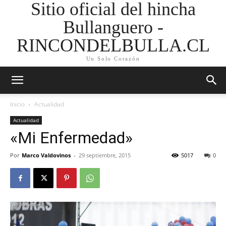
Sitio oficial del hincha
Bullanguero -
RINCONDELBULLA.CL
Un Solo Corazón
Inicio
Actualidad
Actualidad
«Mi Enfermedad»
Por
Marco Valdovinos
-
29 septiembre, 2015
5017
0