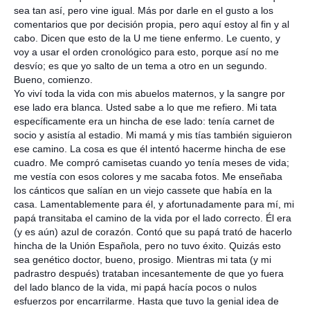
sea tan así, pero vine igual. Más por darle en el gusto a los
comentarios que por decisión propia, pero aquí estoy al fin y al
cabo. Dicen que esto de la U me tiene enfermo. Le cuento, y
voy a usar el orden cronológico para esto, porque así no me
desvío; es que yo salto de un tema a otro en un segundo.
Bueno, comienzo.
Yo viví toda la vida con mis abuelos maternos, y la sangre por
ese lado era blanca. Usted sabe a lo que me refiero. Mi tata
específicamente era un hincha de ese lado: tenía carnet de
socio y asistía al estadio. Mi mamá y mis tías también siguieron
ese camino. La cosa es que él intentó hacerme hincha de ese
cuadro. Me compró camisetas cuando yo tenía meses de vida;
me vestía con esos colores y me sacaba fotos. Me enseñaba
los cánticos que salían en un viejo cassete que había en la
casa. Lamentablemente para él, y afortunadamente para mí, mi
papá transitaba el camino de la vida por el lado correcto. Él era
(y es aún) azul de corazón. Contó que su papá trató de hacerlo
hincha de la Unión Española, pero no tuvo éxito. Quizás esto
sea genético doctor, bueno, prosigo. Mientras mi tata (y mi
padrastro después) trataban incesantemente de que yo fuera
del lado blanco de la vida, mi papá hacía pocos o nulos
esfuerzos por encarrilarme. Hasta que tuvo la genial idea de