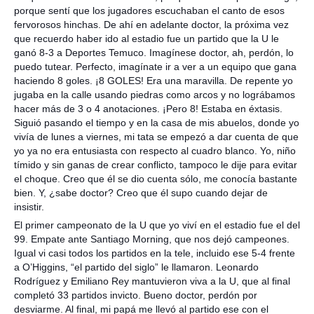
porque sentí que los jugadores escuchaban el canto de esos
fervorosos hinchas. De ahí en adelante doctor, la próxima vez
que recuerdo haber ido al estadio fue un partido que la U le
ganó 8-3 a Deportes Temuco. Imagínese doctor, ah, perdón, lo
puedo tutear. Perfecto, imagínate ir a ver a un equipo que gana
haciendo 8 goles. ¡8 GOLES! Era una maravilla. De repente yo
jugaba en la calle usando piedras como arcos y no lográbamos
hacer más de 3 o 4 anotaciones. ¡Pero 8! Estaba en éxtasis.
Siguió pasando el tiempo y en la casa de mis abuelos, donde yo
vivía de lunes a viernes, mi tata se empezó a dar cuenta de que
yo ya no era entusiasta con respecto al cuadro blanco. Yo, niño
tímido y sin ganas de crear conflicto, tampoco le dije para evitar
el choque. Creo que él se dio cuenta sólo, me conocía bastante
bien. Y, ¿sabe doctor? Creo que él supo cuando dejar de
insistir.
El primer campeonato de la U que yo viví en el estadio fue el del
99. Empate ante Santiago Morning, que nos dejó campeones.
Igual vi casi todos los partidos en la tele, incluido ese 5-4 frente
a O’Higgins, “el partido del siglo” le llamaron. Leonardo
Rodríguez y Emiliano Rey mantuvieron viva a la U, que al final
completó 33 partidos invicto. Bueno doctor, perdón por
desviarme. Al final, mi papá me llevó al partido ese con el