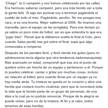
“Chago”, la U campeón y nos fuimos celebrando por las calles.
Era hermoso saberse campeón, pero era más bonito ver a toda
la gente feliz. Si sigo tan puntual voy a terminar pagándole el
sueldo de todo el mes. Pagándote, perdón. No me pongas esa
cara, si es una broma. Mejor saltemos al 2006. No éramos una
maravilla, pero el equipo se las arreglaba. Para ese tiempo yo
ya sabía un poco más de futbol, así es que entendía lo que era
“jugar bien”. Pensé que le dábamos vuelta la final al Colo, pero
cuando Salas perdió ese gol sobre el final, supe que algo
comenzaba a romperse.
Después de los penales lloré, y lloré viendo los goles (para mi
adolescencia tenía alguna que otra tendencia sadomasoquista).
Más avanzado en edad, comprendí que ese era el punto de
quiebre entre ser hincha de un equipo y pertenecer a él. Porque
tú puedes celebrar, cantar o gritar por muchas cosas, incluso
sin relación al fútbol, pero cuando lloras por un equipo ya no
hay vuelta atrás. Tu tristeza se queda en tu corazón y abre una
herida que costará mucho cicatrizar, pero que te recordará toda
la vida que te hiciste parte de un grupo de personas, de una
idea a la cual ya no podrás renunciar. Porque de la alegría se
puede volver, pero no de la tristeza. Al fin y al cabo, todos
tenemos de esas heridas.