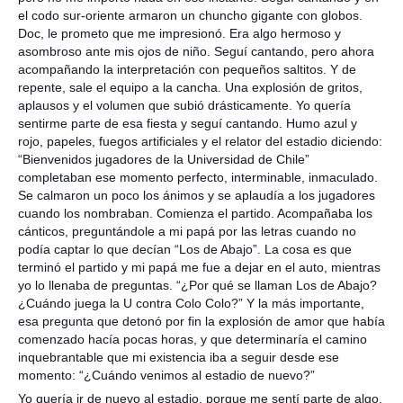
el codo sur-oriente armaron un chuncho gigante con globos.
Doc, le prometo que me impresionó. Era algo hermoso y
asombroso ante mis ojos de niño. Seguí cantando, pero ahora
acompañando la interpretación con pequeños saltitos. Y de
repente, sale el equipo a la cancha. Una explosión de gritos,
aplausos y el volumen que subió drásticamente. Yo quería
sentirme parte de esa fiesta y seguí cantando. Humo azul y
rojo, papeles, fuegos artificiales y el relator del estadio diciendo:
“Bienvenidos jugadores de la Universidad de Chile”
completaban ese momento perfecto, interminable, inmaculado.
Se calmaron un poco los ánimos y se aplaudía a los jugadores
cuando los nombraban. Comienza el partido. Acompañaba los
cánticos, preguntándole a mi papá por las letras cuando no
podía captar lo que decían “Los de Abajo”. La cosa es que
terminó el partido y mi papá me fue a dejar en el auto, mientras
yo lo llenaba de preguntas. “¿Por qué se llaman Los de Abajo?
¿Cuándo juega la U contra Colo Colo?” Y la más importante,
esa pregunta que detonó por fin la explosión de amor que había
comenzado hacía pocas horas, y que determinaría el camino
inquebrantable que mi existencia iba a seguir desde ese
momento: “¿Cuándo venimos al estadio de nuevo?”
Yo quería ir de nuevo al estadio, porque me sentí parte de algo,