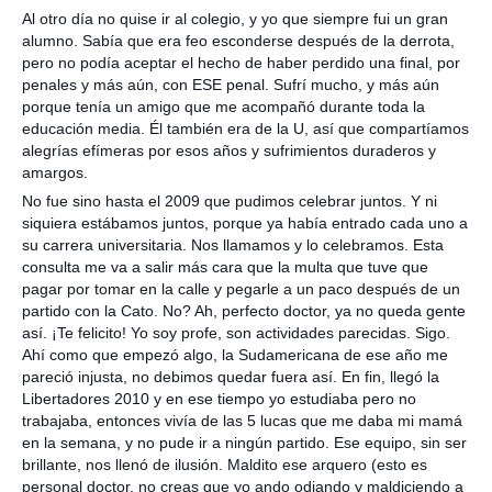
Al otro día no quise ir al colegio, y yo que siempre fui un gran
alumno. Sabía que era feo esconderse después de la derrota,
pero no podía aceptar el hecho de haber perdido una final, por
penales y más aún, con ESE penal. Sufrí mucho, y más aún
porque tenía un amigo que me acompañó durante toda la
educación media. Él también era de la U, así que compartíamos
alegrías efímeras por esos años y sufrimientos duraderos y
amargos.
No fue sino hasta el 2009 que pudimos celebrar juntos. Y ni
siquiera estábamos juntos, porque ya había entrado cada uno a
su carrera universitaria. Nos llamamos y lo celebramos. Esta
consulta me va a salir más cara que la multa que tuve que
pagar por tomar en la calle y pegarle a un paco después de un
partido con la Cato. No? Ah, perfecto doctor, ya no queda gente
así. ¡Te felicito! Yo soy profe, son actividades parecidas. Sigo.
Ahí como que empezó algo, la Sudamericana de ese año me
pareció injusta, no debimos quedar fuera así. En fin, llegó la
Libertadores 2010 y en ese tiempo yo estudiaba pero no
trabajaba, entonces vivía de las 5 lucas que me daba mi mamá
en la semana, y no pude ir a ningún partido. Ese equipo, sin ser
brillante, nos llenó de ilusión. Maldito ese arquero (esto es
personal doctor, no creas que yo ando odiando y maldiciendo a