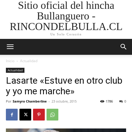
Sitio oficial del hincha
Bullanguero -
RINCONDELBULLA.CL
Un Solo Corazón
Inicio
Actualidad
Actualidad
Lasarte «Estuve en otro club
y yo me marche»
Por
Samyro Chamberline
-
23 octubre, 2015
1786
0