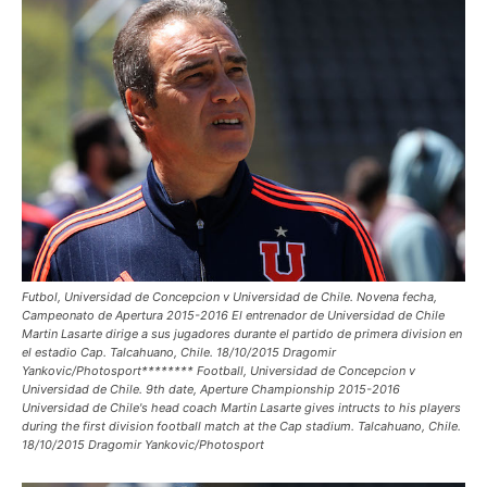
Futbol, Universidad de Concepcion v Universidad de Chile. Novena fecha,
Campeonato de Apertura 2015-2016 El entrenador de Universidad de Chile
Martin Lasarte dirige a sus jugadores durante el partido de primera division en
el estadio Cap. Talcahuano, Chile. 18/10/2015 Dragomir
Yankovic/Photosport******** Football, Universidad de Concepcion v
Universidad de Chile. 9th date, Aperture Championship 2015-2016
Universidad de Chile's head coach Martin Lasarte gives intructs to his players
during the first division football match at the Cap stadium. Talcahuano, Chile.
18/10/2015 Dragomir Yankovic/Photosport