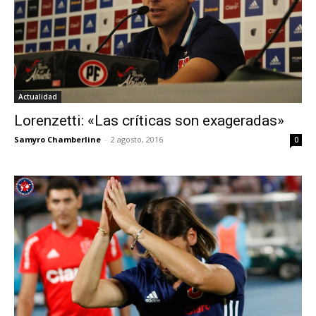
Actualidad
Lorenzetti: «Las críticas son exageradas»
Samyro Chamberline
-
2 agosto, 2016
0