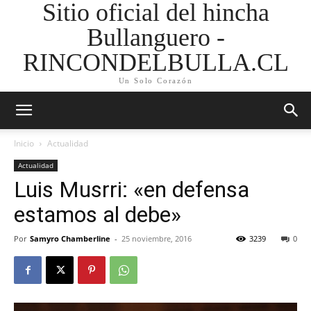
Sitio oficial del hincha
Bullanguero -
RINCONDELBULLA.CL
Un Solo Corazón
Inicio
Actualidad
Actualidad
Luis Musrri: «en defensa
estamos al debe»
Por
Samyro Chamberline
-
25 noviembre, 2016
3239
0