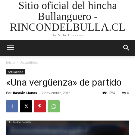
Sitio oficial del hincha
Bullanguero -
RINCONDELBULLA.CL
Un Solo Corazón
Inicio
Actualidad
Actualidad
«Una vergüenza» de partido
Por
Bastián Llanos
-
7 noviembre, 2015
1737
0