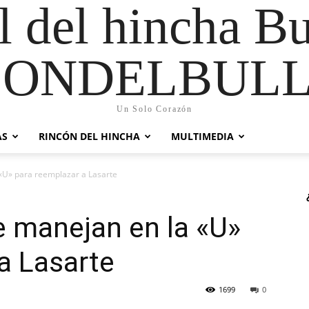
al del hincha B
CONDELBULL
Un Solo Corazón
AS
RINCÓN DEL HINCHA
MULTIMEDIA
«U» para reemplazar a Lasarte
 manejan en la «U»
a Lasarte
1699
0