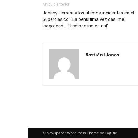
Artículo anterior
Johnny Herrera y los últimos incidentes en el
Superclásico: “La penúltima vez casi me
‘cogotean’… El colocolino es así”
Bastián Llanos
© Newspaper WordPress Theme by TagDiv