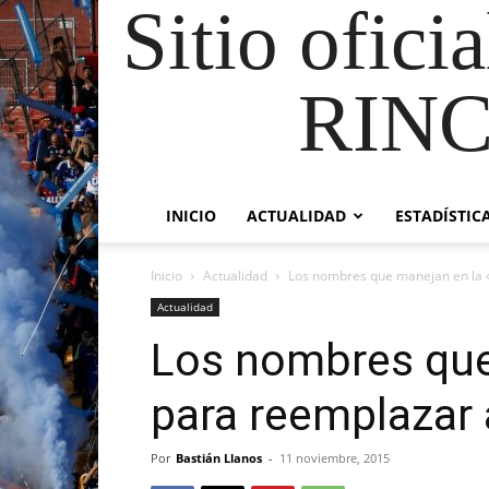
Sitio ofici
RIN
INICIO
ACTUALIDAD
ESTADÍSTIC
Inicio
Actualidad
Los nombres que manejan en la 
Actualidad
Los nombres que
para reemplazar 
Por
Bastián Llanos
-
11 noviembre, 2015