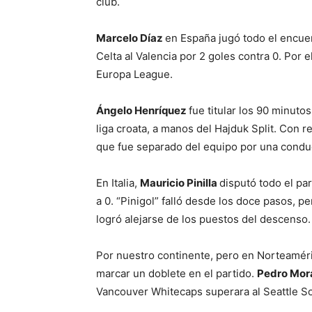
club.
Marcelo Díaz
en España jugó todo el encuen
Celta al Valencia por 2 goles contra 0. Por
Europa League.
Ángelo Henríquez
fue titular los 90 minuto
liga croata, a manos del Hajduk Split. Con r
que fue separado del equipo por una conduc
En Italia,
Mauricio Pinilla
disputó todo el par
a 0. “Pinigol” falló desde los doce pasos, 
logró alejarse de los puestos del descenso.
Por nuestro continente, pero en Norteaméric
marcar un doblete en el partido.
Pedro Mor
Vancouver Whitecaps superara al Seattle S