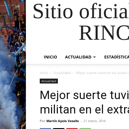
Sitio ofici
RIN
INICIO
ACTUALIDAD
ESTADÍSTIC
Inicio
Actualidad
Mejor suerte tuvieron los azules 
Actualidad
Mejor suerte tuv
militan en el ext
Por
Martín Ayala Vasallo
-
21 marzo, 2016