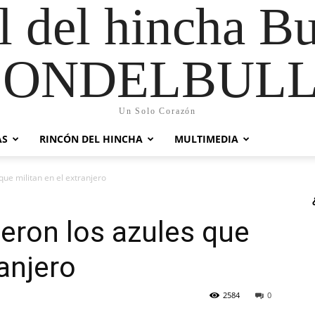
al del hincha B
CONDELBULL
Un Solo Corazón
AS
RINCÓN DEL HINCHA
MULTIMEDIA
que militan en el extranjero
ieron los azules que
ranjero
2584
0