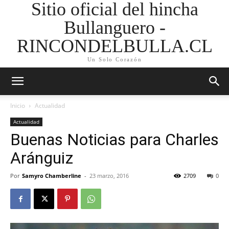
Sitio oficial del hincha
Bullanguero -
RINCONDELBULLA.CL
Un Solo Corazón
Inicio
Actualidad
Actualidad
Buenas Noticias para Charles
Aránguiz
Por
Samyro Chamberline
-
23 marzo, 2016
2709
0