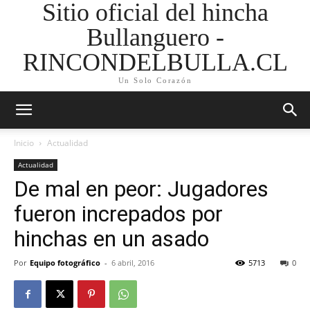
Sitio oficial del hincha
Bullanguero -
RINCONDELBULLA.CL
Un Solo Corazón
Inicio
Actualidad
Actualidad
De mal en peor: Jugadores
fueron increpados por
hinchas en un asado
Por
Equipo fotográfico
-
6 abril, 2016
5713
0