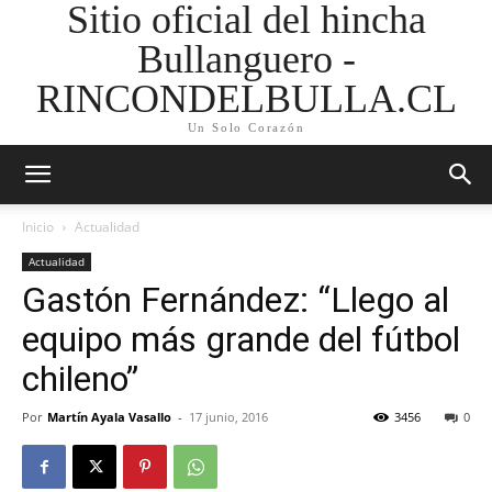
Sitio oficial del hincha
Bullanguero -
RINCONDELBULLA.CL
Un Solo Corazón
Inicio
Actualidad
Actualidad
Gastón Fernández: “Llego al
equipo más grande del fútbol
chileno”
Por
Martín Ayala Vasallo
-
17 junio, 2016
3456
0