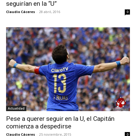
seguirían en la “U”
Claudio Cáceres
-
28 abril, 2016
0
Actualidad
Pese a querer seguir en la U, el Capitán
comienza a despedirse
Claudio Cáceres
-
25 noviembre, 2015
0