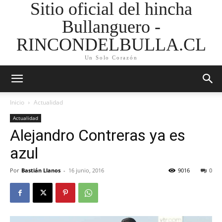
Sitio oficial del hincha
Bullanguero -
RINCONDELBULLA.CL
Un Solo Corazón
Inicio
Actualidad
Actualidad
Alejandro Contreras ya es
azul
Por
Bastián Llanos
-
16 junio, 2016
9016
0